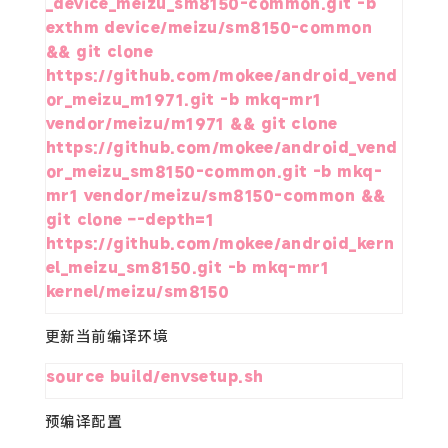
_device_meizu_sm8150-common.git -b 
exthm device/meizu/sm8150-common 
&& git clone 
https://github.com/mokee/android_vend
or_meizu_m1971.git -b mkq-mr1 
vendor/meizu/m1971 && git clone 
https://github.com/mokee/android_vend
or_meizu_sm8150-common.git -b mkq-
mr1 vendor/meizu/sm8150-common && 
git clone –-depth=1 
https://github.com/mokee/android_kern
el_meizu_sm8150.git -b mkq-mr1 
kernel/meizu/sm8150
更新当前编译环境
source build/envsetup.sh
预编译配置