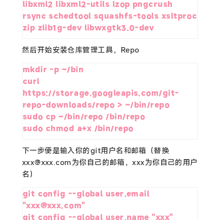
libxml2 libxml2-utils lzop pngcrush 
rsync schedtool squashfs-tools xsltproc 
zip zlib1g-dev libwxgtk3.0-dev
然后开始安装仓库管理工具，Repo
mkdir -p ~/bin

curl 
https://storage.googleapis.com/git-
repo-downloads/repo > ~/bin/repo

sudo cp ~/bin/repo /bin/repo

sudo chmod a+x /bin/repo
下一步便是输入你的git用户名和邮箱（替换
xxx@xxx.com为你自己的邮箱，xxx为你自己的用户
名）
git config --global user.email 
"xxx@xxx.com"

git config --global user.name "xxx"