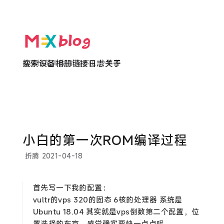
欲买桂花同载酒 终不似 少年游
搜索
设备
相册
链接
日志
关于
小白的第一次ROM编译过程
折腾
2021-04-18
首先写一下我的配置：
vultr的vps 320的固态 6核的处理器 系统是
Ubuntu 18.04 其实就是vps倒数第二个配置，位
置选择的东京，感觉确实要快一点点呢。