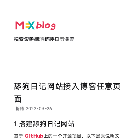
欲买桂花同载酒 终不似 少年游
搜索
设备
相册
链接
日志
关于
舔狗日记网站接入博客任意页
面
折腾
2022-03-26
1.搭建舔狗日记网站
基于
GitHub
上的一个开源项目，以下是原说明文