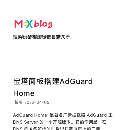
欲买桂花同载酒 终不似 少年游
搜索
设备
相册
链接
日志
关于
宝塔面板搭建AdGuard
Home
折腾
2022-04-05
AdGuard Home 是著名广告拦截器 AdGuard 里
DNS Server 的一个开源版本。它的作用是，在
DNS 的域名解析的过程里拦截网页上的广告。