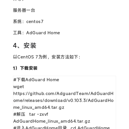
服务器一台
系统：centos7
工具：
AdGuard Home
4、安装
以CentOS 7为例，安装方法如下：
1）下载安装
#下载AdGuard Home

wget 
https://github.com/AdguardTeam/AdGuardH
ome/releases/download/v0.103.3/AdGuardHo
me_linux_amd64.tar.gz

#解压   tar -zxvf 
AdGuardHome_linux_amd64.tar.gz

#进入AdGuardHome目录   cd AdGuardHome
