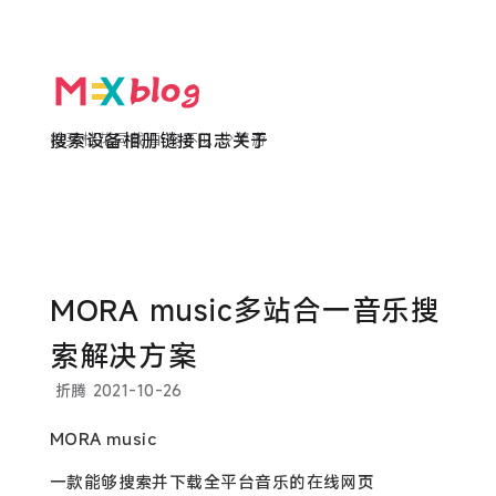
欲买桂花同载酒 终不似 少年游
搜索
设备
相册
链接
日志
关于
MORA music多站合一音乐搜
索解决方案
折腾
2021-10-26
MORA music
一款能够搜索并下载全平台音乐的在线网页