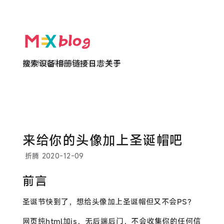
欲买桂花同载酒 终不似 少年游
搜索
设备
相册
链接
日志
关于
来给你的头像加上圣诞帽吧
折腾
2020-12-09
前言
圣诞节快到了，想给头像加上圣诞帽但又不会PS?
网页纯html加js，无后端后门，不会收集你的任何信