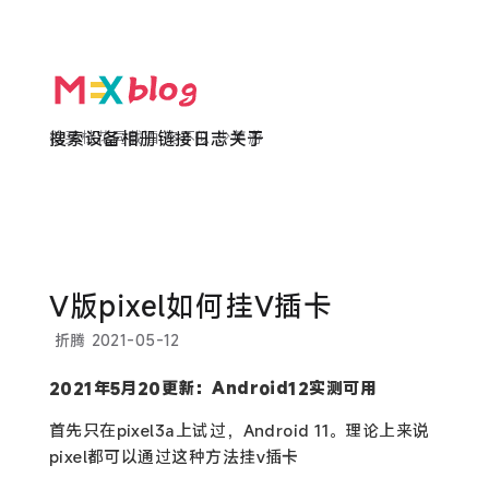
欲买桂花同载酒 终不似 少年游
搜索
设备
相册
链接
日志
关于
V版pixel如何挂V插卡
折腾
2021-05-12
2021年5月20更新：Android12实测可用
首先只在pixel3a上试过，Android 11。理论上来说
pixel都可以通过这种方法挂v插卡