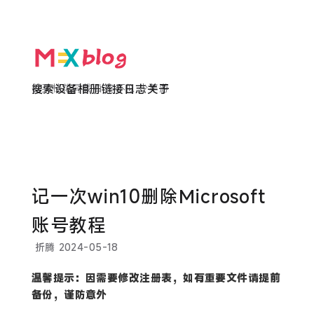
欲买桂花同载酒 终不似 少年游
搜索
设备
相册
链接
日志
关于
记一次win10删除Microsoft
账号教程
折腾
2024-05-18
温馨提示：因需要修改注册表，如有重要文件请提前
备份，谨防意外