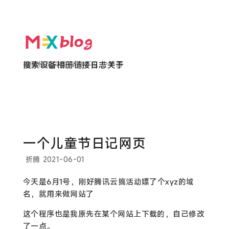
欲买桂花同载酒 终不似 少年游
搜索
设备
相册
链接
日志
关于
一个儿童节日记网页
折腾
2021-06-01
今天是6月1号，刚好腾讯云搞活动嫖了个xyz的域
名，就用来做网站了
这个程序也是我原先在某个网站上下载的，自己修改
了一点。