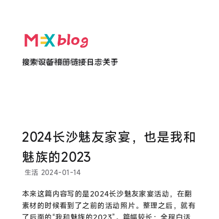
欲买桂花同载酒 终不似 少年游
搜索
设备
相册
链接
日志
关于
2024长沙魅友家宴，也是我和
魅族的2023
生活
2024-01-14
本来这篇内容写的是2024长沙魅友家宴活动，在翻
素材的时候看到了之前的活动照片。整理之后，就有
了后面的“我和魅族的2023”。篇幅较长；全程白话