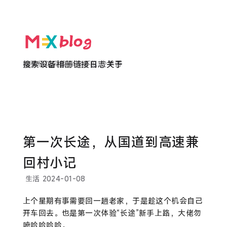
欲买桂花同载酒 终不似 少年游
搜索
设备
相册
链接
日志
关于
第一次长途，从国道到高速兼
回村小记
生活
2024-01-08
上个星期有事需要回一趟老家，于是趁这个机会自己
开车回去。也是第一次体验“长途”新手上路，大佬勿
喷哈哈哈哈。