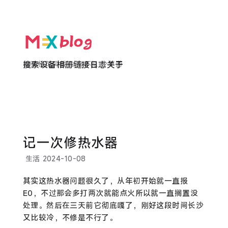
欲买桂花同载酒 终不似 少年游
搜索
设备
相册
链接
日志
关于
记一次修热水器
生活
2024-10-08
其实这热水器问题很久了，从年初开始就一直报
E0，不过那会多打两次就能点火所以就一直搁置没
处理。然后在三天前它彻底嘎了，刚好这段时间长沙
又比较冷，不修是不行了。