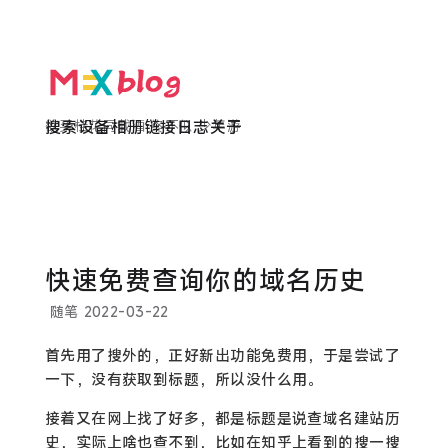
欲买桂花同载酒 终不似 少年游
搜索
设备
相册
链接
日志
关于
快速免费查询你的域名历史
随笔
2022-03-22
首先用了搜外的，正好新出功能免费用，于是尝试了
一下，没有获取到标题，所以没什么用。
接着又在网上找了好多，都是标题是说查域名建站历
史，实际上啥也查不到，比如在知乎上看到的搜一搜