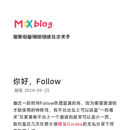
欲买桂花同载酒 终不似 少年游
搜索
设备
相册
链接
日志
关于
你好，Follow
随笔
2024-09-23
最近一段时间Follow热度是真的高，因为需要邀请码
才能使用的特殊性，各平台论坛上可以说是“一码难
求”在某黄鱼平台上一个邀请码甚至可以卖小一百。
我也是近几天在群大佬
槿呈Goidea
的无私分享下终