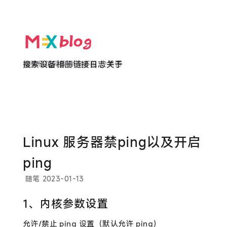
欲买桂花同载酒 终不似 少年游
搜索
设备
相册
链接
日志
关于
Linux 服务器禁ping以及开启
ping
随笔
2023-01-13
1、内核参数设置
允许/禁止 ping 设置（默认允许 ping）