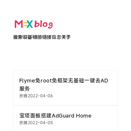
欲买桂花同载酒 终不似 少年游
搜索
设备
相册
链接
日志
关于
Flyme免root免框架无基础一键去AD
服务
折腾
2022-04-06
宝塔面板搭建AdGuard Home
折腾
2022-04-05